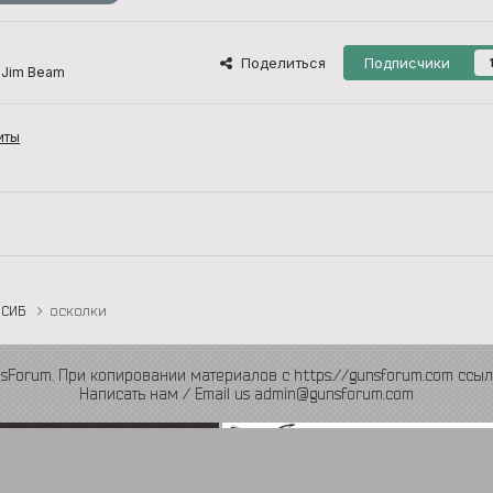
Поделиться
Подписчики
 Jim Beam
иты
СИБ
осколки
nsForum. При копировании материалов с https://gunsforum.com ссыл
Написать нам / Email us admin@gunsforum.com