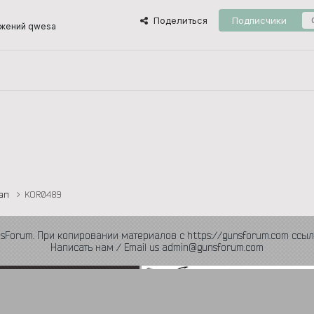
Поделиться
Подписчики
ажений qwesa
тап
KOR0489
nsForum. При копировании материалов с https://gunsforum.com ссыл
Написать нам / Email us admin@gunsforum.com