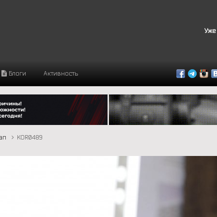
Уже
Блоги
Активность
тап
KOR0489