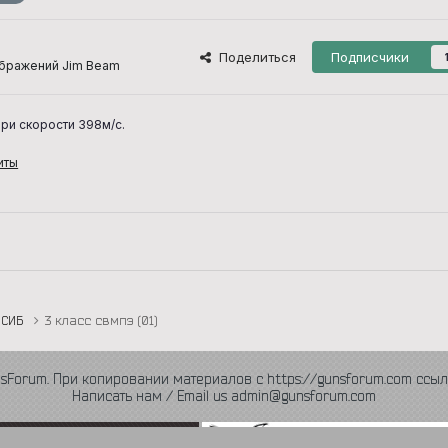
Поделиться
Подписчики
бражений Jim Beam
ри скорости 398м/с.
иты
СИБ
3 класс свмпэ (01)
nsForum. При копировании материалов с https://gunsforum.com ссыл
Написать нам / Email us admin@gunsforum.com