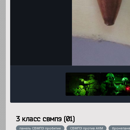
3 класс свмпэ (01)
панель СВМПЭ пробитие
СВМПЭ против АКМ
бронепан