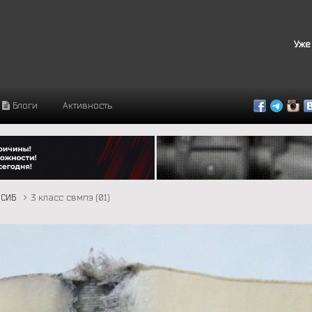
Уже
Блоги
Активность
СИБ
3 класс свмпэ (01)