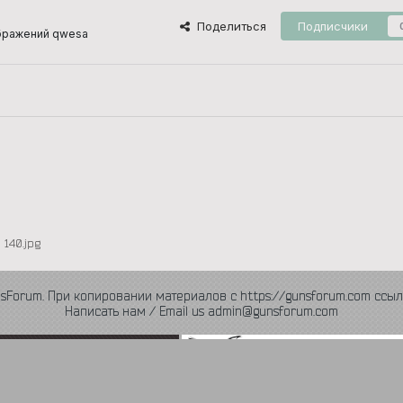
Поделиться
Подписчики
бражений qwesa
140.jpg
nsForum. При копировании материалов с https://gunsforum.com ссыл
Написать нам / Email us admin@gunsforum.com