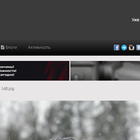
Уже
Блоги
Активность
140.jpg