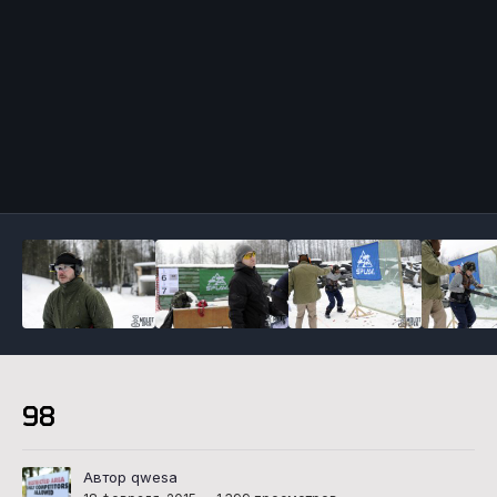
Инструменты
98
Автор qwesa