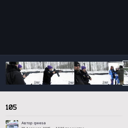
Инструменты
105
Автор qwesa