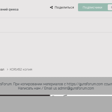
Поделиться
Подписчики
жений qwesa
инал
KOR1492 копия
nsForum. При копировании материалов с https://gunsforum.com ссыл
Написать нам / Email us admin@gunsforum.com