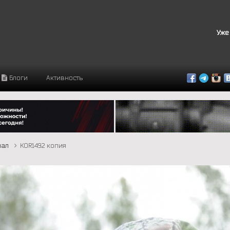
Уже
Блоги
Активность
инал
KOR1492 копия