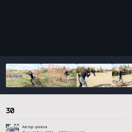
Инструменты
30
Автор qwesa