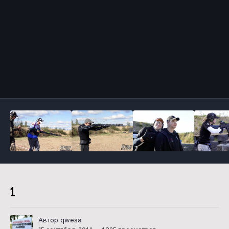
Инструменты
1
Автор qwesa