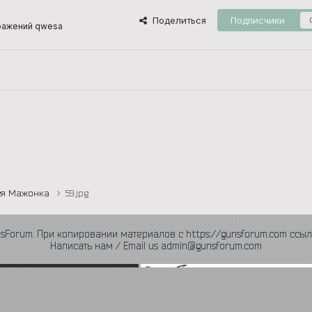
Поделиться
Подписчики
ражений qwesa
ея Мажонка
59.jpg
nsForum. При копировании материалов с https://gunsforum.com ссыл
Написать нам / Email us admin@gunsforum.com