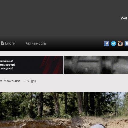
Уже
Блоги
Активность
ея Мажонка
59.jpg