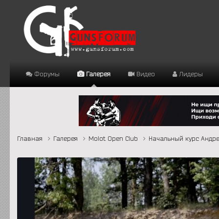
Форумы
Галерея
Видео
Лидеры
Главная
Галерея
Molot Open Club
Начальный курс Андр