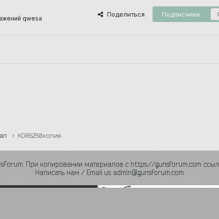
Поделиться
Подписчики
ажений qwesa
тап
KOR6290копия
nsForum. При копировании материалов с https://gunsforum.com ссыл
Написать нам / Email us admin@gunsforum.com