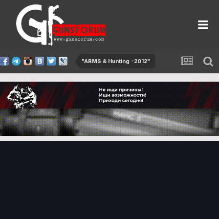
"ARMS & Hunting -2012"