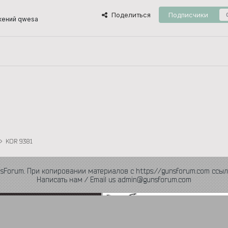
Поделиться
Подписчики
жений qwesa
KOR 9381
nsForum. При копировании материалов с https://gunsforum.com ссыл
Написать нам / Email us admin@gunsforum.com