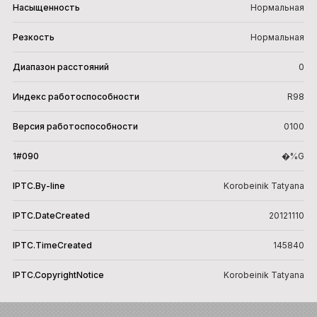
Насыщенность
Нормальная
Резкость
Нормальная
Диапазон расстояний
0
Индекс работоспособности
R98
Версия работоспособности
0100
1#090
�%G
IPTC.By-line
Korobeinik Tatyana
IPTC.DateCreated
20121110
IPTC.TimeCreated
145840
IPTC.CopyrightNotice
Korobeinik Tatyana