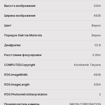
Высота изображения
3264
Ширина изображения
4928
Цвет
Верно
Порядок байтов Motorola
Верно
Диафрагма
f/2.8
Расстояние фокусировки
3.35m
COMPUTED.Copyright
Korobeinik Tatyana
IFD0.ImageWidth
4928
IFD0.ImageLength
3264
IFD0.PhotometricInterpretation
2
Производитель камеры
NIKON CORPORATION