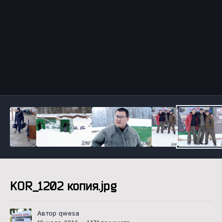
Инструменты
KOR_1202 копия.jpg
Автор qwesa