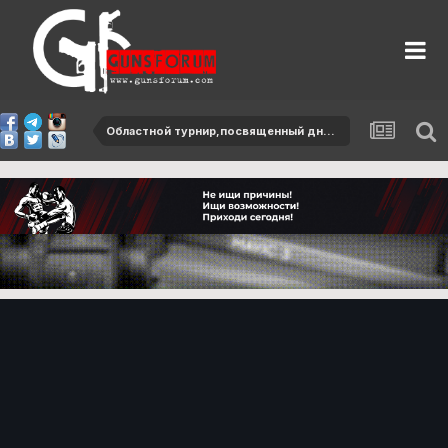
Областной турнир,посвященный дню защитников Отечества-2013