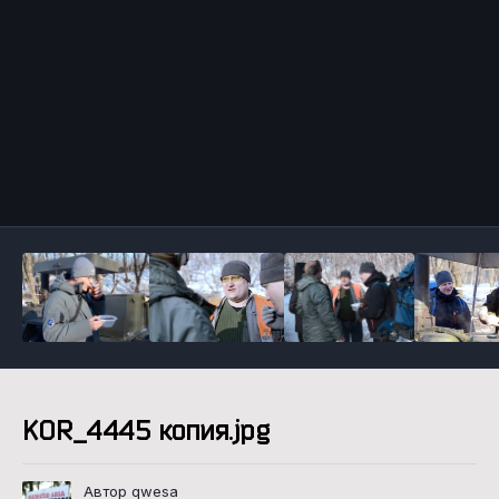
Инструменты
KOR_4445 копия.jpg
Автор qwesa