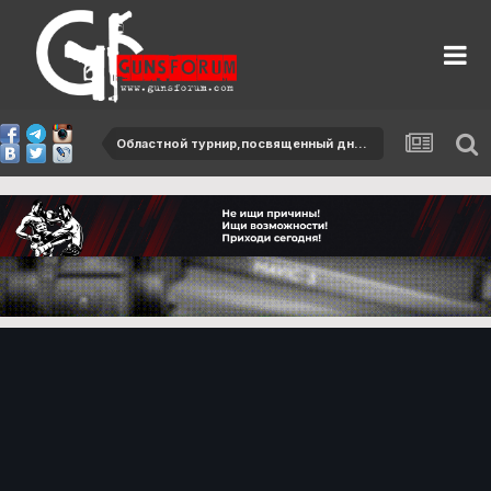
Областной турнир,посвященный дню защитников Отечества-2013