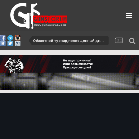
Областной турнир,посвященный дню защитников Отечества-2013