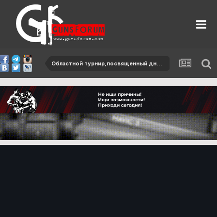
Областной турнир,посвященный дню защитников Отечества-2013