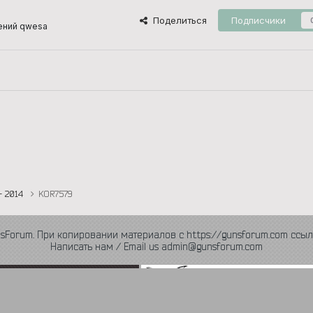
Поделиться
Подписчики
ений qwesa
- 2014
KOR7579
nsForum. При копировании материалов с https://gunsforum.com ссыл
Написать нам / Email us admin@gunsforum.com