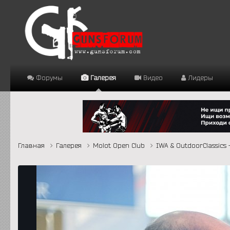
Форумы
Галерея
Видео
Лидеры
Главная
Галерея
Molot Open Club
IWA & OutdoorClassics 