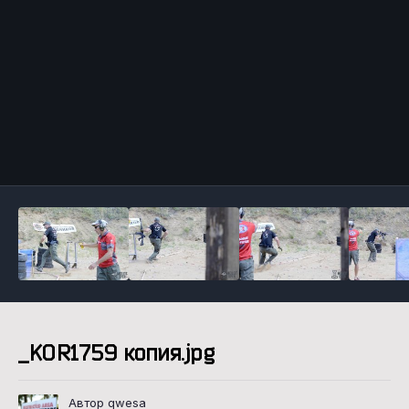
Инструменты
_KOR1759 копия.jpg
Автор qwesa