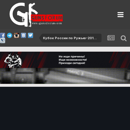
Кубок России по Ружью-2013, I этап