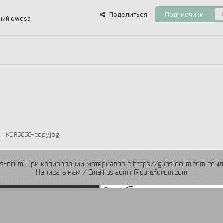
Поделиться
Подписчики
ний qwesa
_KOR5656-copy.jpg
nsForum. При копировании материалов с https://gunsforum.com ссыл
Написать нам / Email us admin@gunsforum.com