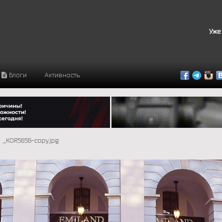
Уже
Блоги
Активность
_KOR5656-copy.jpg