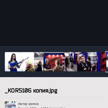
Инструменты
_KOR5106 копия.jpg
Автор qwesa