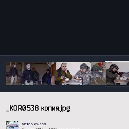
Инструменты
_KOR0538 копия.jpg
Автор qwesa