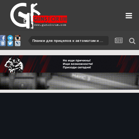
Планки для прицелов к автоматам и ручным пулеметам Калашникова