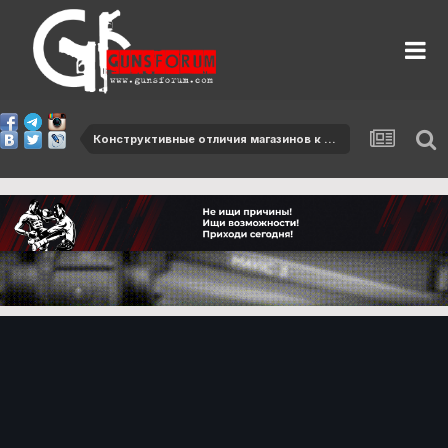
Конструктивные отличия магазинов к автомату и ручному пулемету Калашникова