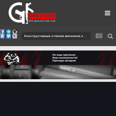
Конструктивные отличия магазинов к автомату и ручному пулемету Калашникова