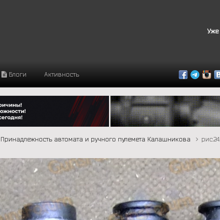
Уже
Блоги
Активность
Принадлежность автомата и ручного пулемета Калашникова
рис.24