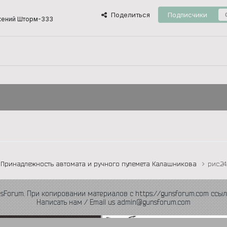
Поделиться
Подписчики
жений Шторм-333
Принадлежность автомата и ручного пулемета Калашникова
рис.24
nsForum. При копировании материалов с https://gunsforum.com ссыл
Написать нам / Email us admin@gunsforum.com