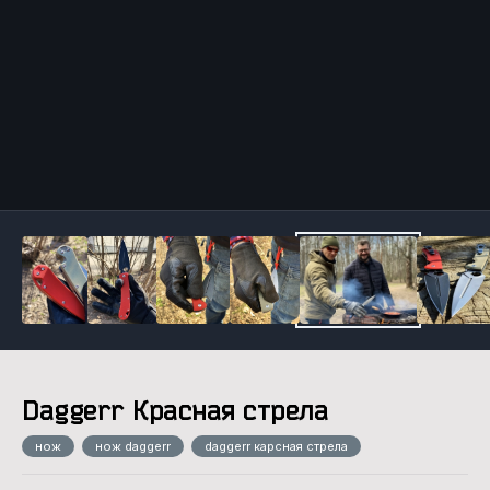
Инструменты
Daggerr Красная стрела
нож
нож daggerr
daggerr карсная стрела