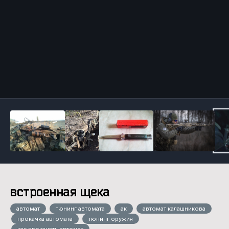
Инструменты
встроенная щека
автомат
тюнинг автомата
ак
автомат калашникова
прокачка автомата
тюнинг оружия
как прокачать автомат