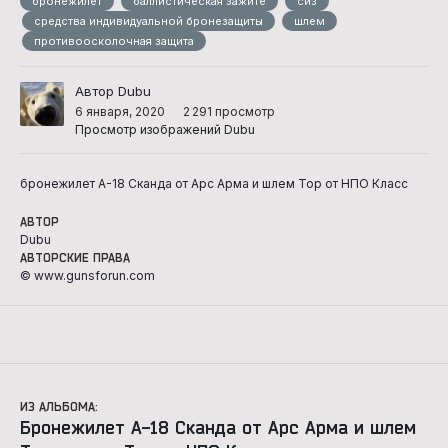
бронежилет
баллистическая зажите
сиз
средства индивидуальной бронезащиты
шлем
противоосколочная защита
Автор Dubu
6 января, 2020
2 291 просмотр
Просмотр изображений Dubu
бронежилет А-18 Сканда от Арс Арма и шлем Тор от НПО Класс
АВТОР
Dubu
АВТОРСКИЕ ПРАВА
© www.gunsforun.com
ИЗ АЛЬБОМА:
Бронежилет А-18 Сканда от Арс Арма и шлем