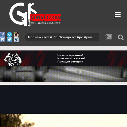
Бронежилет А-18 Сканда от Арс Арма и шлем Тор и шлем Тор от НПО Класс