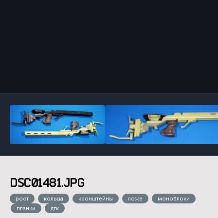
Инструменты
DSC01481.JPG
рост
кольца
кронштейны
ложе
моноблоки
планки
дтк