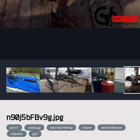
Инструменты
n90j5bFBv9g.jpg
рост
кольца
кронштейны
ложе
моноблоки
планки
дтк