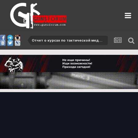
Отчет о курсах по тактической медицины для тактических блогеров