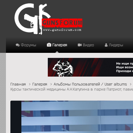
Форумы
Галерея
Видео
Лидеры
Главная
Галерея
Альбомы Пользователей / User albums
Курсы тактической медицины А.Н.Катулина в парке Патриот, па