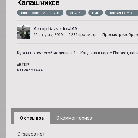
Калашников
тактическая медицина
катулин
пмп
первая помощь
Автор RazvedosAAA
12 августа, 2019
2 281 просмотр
Просмотр изобра
Курсы тактической медицины А.Н.Катулина в парке Патриот, па
АВТОР
RazvedosAAA
0 отзывов
0 комментариев
Отзывов нет