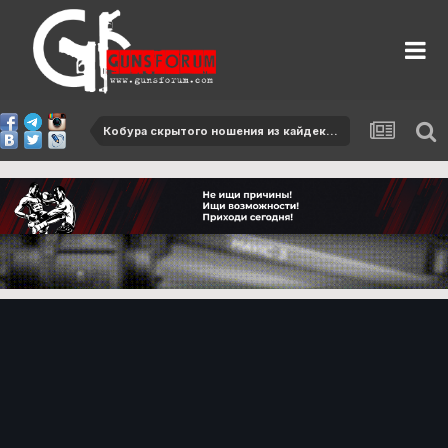
Кобура скрытого ношения из кайдекса от компании Academy Tactical