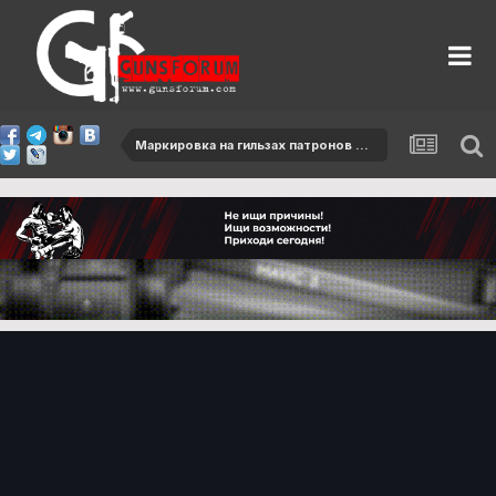
Маркировка на гильзах патронов 7,92х57мм Польша