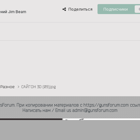
Поделиться
Подписчики
ний Jim Beam
Разное
САЙГОН 3D (09).jpg
nsForum. При копировании материалов с https://gunsforum.com ссыл
Написать нам / Email us admin@gunsforum.com