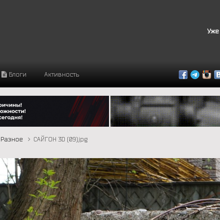
Уже
Блоги
Активность
Разное
САЙГОН 3D (09).jpg