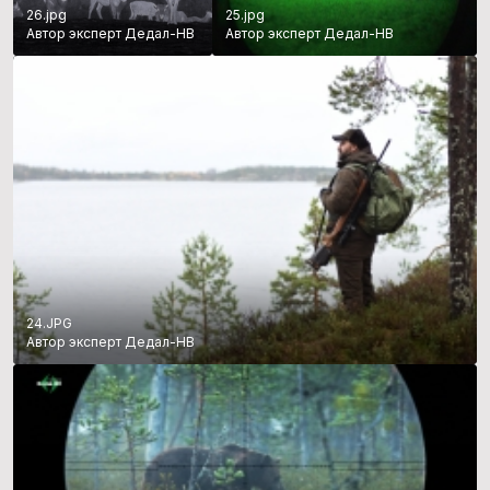
26.jpg
25.jpg
Автор эксперт Дедал-НВ
Автор эксперт Дедал-НВ
24.JPG
Автор эксперт Дедал-НВ