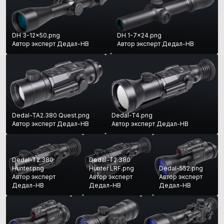
DH 3-12x50.png
DH 1-7x24.png
Автор эксперт Дедал-НВ
Автор эксперт Дедал-НВ
Dedal-TA2.380 Quest.png
Dedal-T4.png
Автор эксперт Дедал-НВ
Автор эксперт Дедал-НВ
Dedal-T2.380
Dedal-T2.380
Hunter.png
Hunter LRF.png
Dedal-552.png
Автор эксперт
Автор эксперт
Автор эксперт
Дедал-НВ
Дедал-НВ
Дедал-НВ