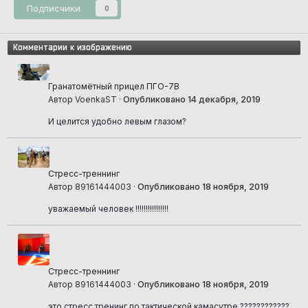
Подписчики
0
Комментарии к изображению
Гранатомётный прицел ПГО-7В
Автор VoenkaST ·
Опубликовано
14 декабря, 2019
И целится удобно левым глазом?
Стресс-треннинг
Автор 89161444003 ·
Опубликовано
18 ноября, 2019
уважаемый человек !!!!!!!!!!!!!!!!
Стресс-треннинг
Автор 89161444003 ·
Опубликовано
18 ноября, 2019
это стресс тренинг по тактической камасутре ????????????