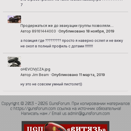
7
Продержаться же до эвакуации группы позволяли
грамотно выбранные огневые позиции
Автор 89161444003 ·
Опубликовано
18 ноября, 2019
а позиция где ????????? просто я наверно ослеп и не вижу
не окоп в полный профиль с дотами !!!!!!!!!
oHEVCIVjCZA.jpg
Автор Jim Beam ·
Опубликовано
11 марта, 2019
ну это не совсем умный пистолет))
Copyright © 2013 - 2026 GunsForum. При копировании материалов
с https://gunsforum.com ссылка на источник обязательна!
Написать нам / Email us admin@gunsforum.com