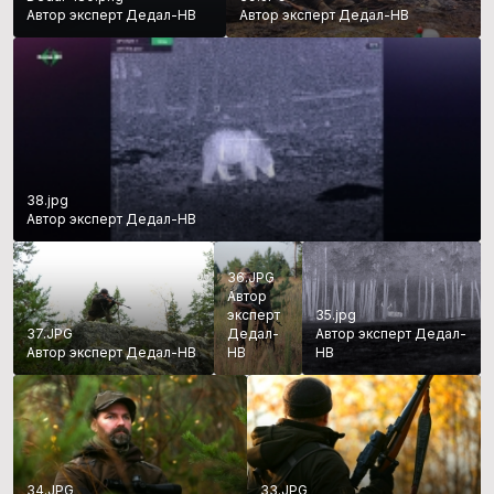
Автор эксперт Дедал-НВ
Автор эксперт Дедал-НВ
38.jpg
Автор эксперт Дедал-НВ
36.JPG
Автор
эксперт
35.jpg
37.JPG
Дедал-
Автор эксперт Дедал-
Автор эксперт Дедал-НВ
НВ
НВ
34.JPG
33.JPG