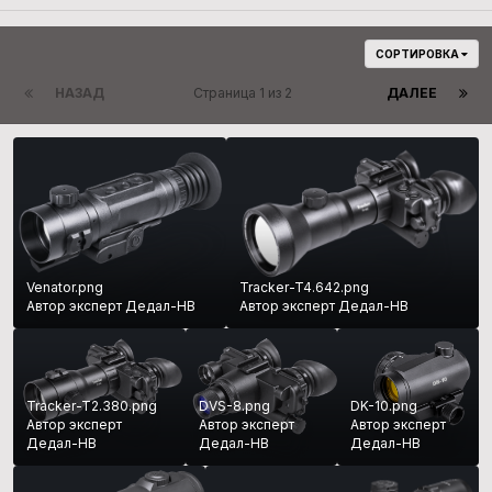
СОРТИРОВКА
НАЗАД
Страница 1 из 2
ДАЛЕЕ
Venator.png
Tracker-T4.642.png
Автор эксперт Дедал-НВ
Автор эксперт Дедал-НВ
Tracker-T2.380.png
DVS-8.png
DK-10.png
Автор эксперт
Автор эксперт
Автор эксперт
Дедал-НВ
Дедал-НВ
Дедал-НВ