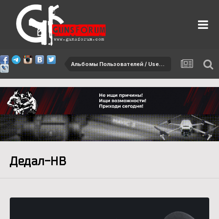
Альбомы Пользователей / User albums
Дедал-НВ