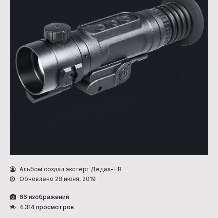
Альбом создал эксперт Дедал-НВ
Обновлено
28 июня, 2019
66 изображений
4 314 просмотров