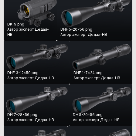
DK-9.png
Автор эксперт Дедал-
DHF 5-20x56.png
НВ
Автор эксперт Дедал-НВ
DHF 3-12x50.png
DHF 1-7x24.png
Автор эксперт Дедал-НВ
Автор эксперт Дедал-НВ
DH 7-28x56.png
DH 5-20x56.png
Автор эксперт Дедал-НВ
Автор эксперт Дедал-НВ