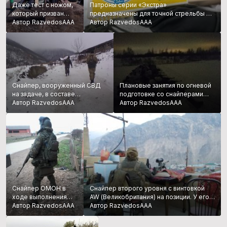
Даже тест с ножом,
Патроны серии «Экстра»
который призван
предназначены для точной стрельбы на
разбить (разрезать)
Автор RazvedosAAA
300 м, но это не догма. Мягкая пуля
Автор RazvedosAAA
попавшую в его
весом 13г с начальной скоростью около
режущую кромку
750 м/с.
пулю с 50 метров
СВД пройти
способна
Снайпер, вооруженный СВД
Плановые занятия по огневой
на задаче, в составе
подготовке со снайперами
подразделения, выделенного
Автор RazvedosAAA
одного из подразделений МО
Автор RazvedosAAA
для проведения
РФ
разведывательно-поисковых
мероприятий
Снайпер ОМОН в
Снайпер второго уровня с винтовкой
ходе выполнения
AW (Великобритания) на позиции. У его
боевой задачи
Автор RazvedosAAA
ног можно разглядеть «вторичку», в
Автор RazvedosAAA
виде СВД-С