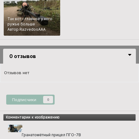
Так вот – главное у кого
ружье больше
Автор RazvedosAAA
0 отзывов
Отзывов нет
Подписчики
0
Комментарии к изображению
Гранатомётный прицел ПГО-7В