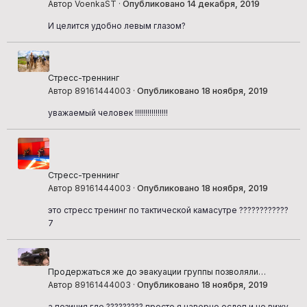
Автор VoenkaST ·
Опубликовано
14 декабря, 2019
И целится удобно левым глазом?
Стресс-треннинг
Автор 89161444003 ·
Опубликовано
18 ноября, 2019
уважаемый человек !!!!!!!!!!!!!!!!
Стресс-треннинг
Автор 89161444003 ·
Опубликовано
18 ноября, 2019
это стресс тренинг по тактической камасутре ????????????
7
Продержаться же до эвакуации группы позволяли
грамотно выбранные огневые позиции
Автор 89161444003 ·
Опубликовано
18 ноября, 2019
а позиция где ????????? просто я наверно ослеп и не вижу