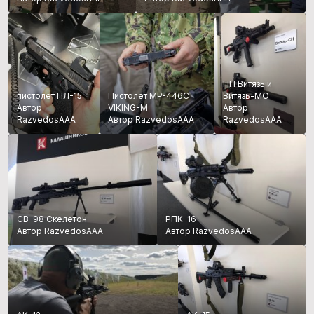
ПП Витязь и
пистолет ПЛ-15
Пистолет MP-446C
Витязь-МО
Автор
VIKING-M
Автор
RazvedosAAA
Автор RazvedosAAA
RazvedosAAA
СВ-98 Скелетон
РПК-16
Автор RazvedosAAA
Автор RazvedosAAA