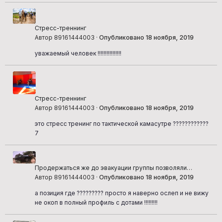
Стресс-треннинг
Автор 89161444003 ·
Опубликовано
18 ноября, 2019
уважаемый человек !!!!!!!!!!!!!!!!
Стресс-треннинг
Автор 89161444003 ·
Опубликовано
18 ноября, 2019
это стресс тренинг по тактической камасутре ????????????
7
Продержаться же до эвакуации группы позволяли
грамотно выбранные огневые позиции
Автор 89161444003 ·
Опубликовано
18 ноября, 2019
а позиция где ????????? просто я наверно ослеп и не вижу
не окоп в полный профиль с дотами !!!!!!!!!