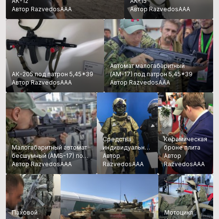
АК-12
АК-15
Автор RazvedosAAA
Автор RazvedosAAA
Автомат малогабаритный
АК-205 под патрон 5,45*39
(АМ-17) под патрон 5,45*39
Автор RazvedosAAA
Автор RazvedosAAA
Средства
Керамическая
Малогабаритный автомат
индивидуальной
броне плита
бесшумный (АМБ-17) под
бронезащиты
Автор
Автор
патрон 9*39
Автор RazvedosAAA
RazvedosAAA
RazvedosAAA
Паховой
Мотоцикл