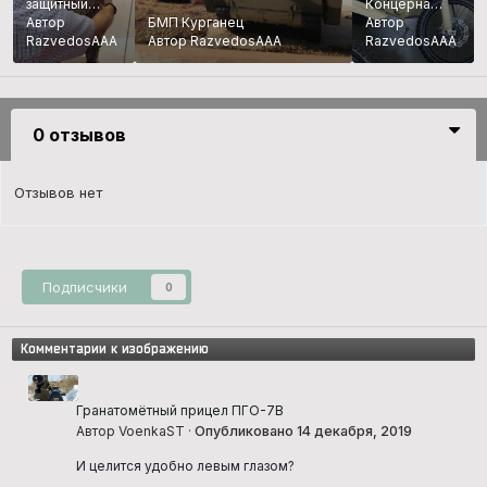
защитный
Концерна
модуль
Автор
БМП Курганец
Калашников
Автор
RazvedosAAA
Автор RazvedosAAA
RazvedosAAA
0 отзывов
Отзывов нет
Подписчики
0
Комментарии к изображению
Гранатомётный прицел ПГО-7В
Автор VoenkaST ·
Опубликовано
14 декабря, 2019
И целится удобно левым глазом?