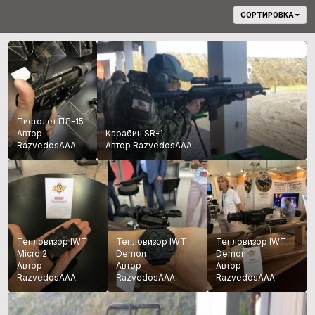
СОРТИРОВКА
Пистолет ПЛ-15
Автор
Карабин SR-1
RazvedosAAA
Автор RazvedosAAA
Тепловизор IWT
Тепловизор IWT
Тепловизор IWT
Micro 2
Demon
Demon
Автор
Автор
Автор
RazvedosAAA
RazvedosAAA
RazvedosAAA