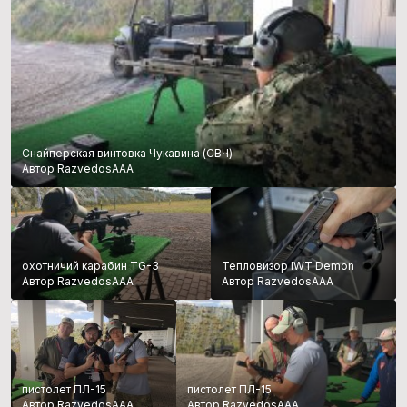
Снайперская винтовка Чукавина (СВЧ)
Автор RazvedosAAA
охотничий карабин TG-3
Тепловизор IWT Demon
Автор RazvedosAAA
Автор RazvedosAAA
пистолет ПЛ-15
пистолет ПЛ-15
Автор RazvedosAAA
Автор RazvedosAAA