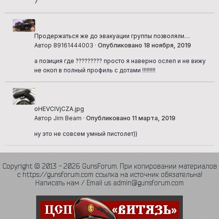
7
Продержаться же до эвакуации группы позволяли
грамотно выбранные огневые позиции
Автор 89161444003 ·
Опубликовано
18 ноября, 2019
а позиция где ????????? просто я наверно ослеп и не вижу
не окоп в полный профиль с дотами !!!!!!!!!
oHEVCIVjCZA.jpg
Автор Jim Beam ·
Опубликовано
11 марта, 2019
ну это не совсем умный пистолет))
Copyright © 2013 - 2026 GunsForum. При копировании материалов
с https://gunsforum.com ссылка на источник обязательна!
Написать нам / Email us admin@gunsforum.com