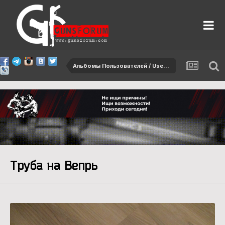
Альбомы Пользователей / User albums
Труба на Вепрь