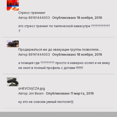
Стресс-треннинг
Автор 89161444003 ·
Опубликовано
18 ноября, 2019
это стресс тренинг по тактической камасутре ????????????
7
Продержаться же до эвакуации группы позволяли
грамотно выбранные огневые позиции
Автор 89161444003 ·
Опубликовано
18 ноября, 2019
а позиция где ????????? просто я наверно ослеп и не вижу
не окоп в полный профиль с дотами !!!!!!!!!
oHEVCIVjCZA.jpg
Автор Jim Beam ·
Опубликовано
11 марта, 2019
ну это не совсем умный пистолет))