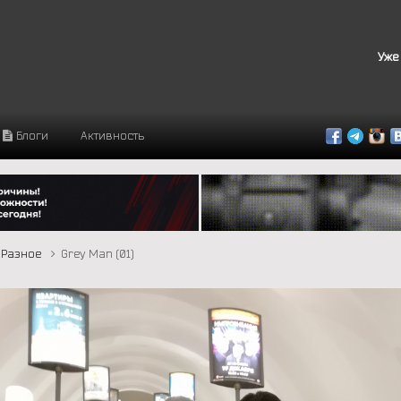
Уже
Блоги
Активность
Разное
Grey Man (01)