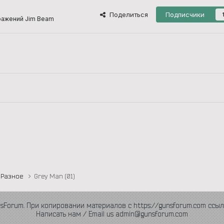
Поделиться
Подписчики
ражений Jim Beam
Разное
Grey Man (01)
nsForum. При копировании материалов с https://gunsforum.com ссыл
Написать нам / Email us admin@gunsforum.com