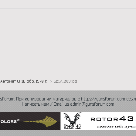
Автомат 6П1В обр. 1970 г.
6p1v_009.jpg
nsForum. При копировании материалов с https://gunsforum.com ссыл
Написать нам / Email us admin@gunsforum.com