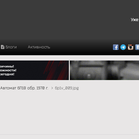
Уже
Блоги
Активность
Автомат 6П1В обр. 1970 г.
6p1v_009.jpg