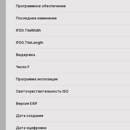
Программное обеспечение
Последнее изменение
IFD0.TileWidth
IFD0.TileLength
Выдержка
Число F
Программа экспозиции
Светочувствительность ISO
Версия EXIF
Дата создания
Дата оцифровки