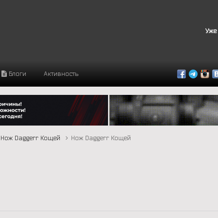
Уже
Блоги
Активность
Нож Daggerr Кощей
Нож Daggerr Кощей