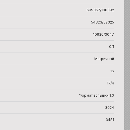
699857/108392
54823/32325
10920/3047
0/1
Матричный
16
17/4
Формат вспышки 1.0
3024
3481