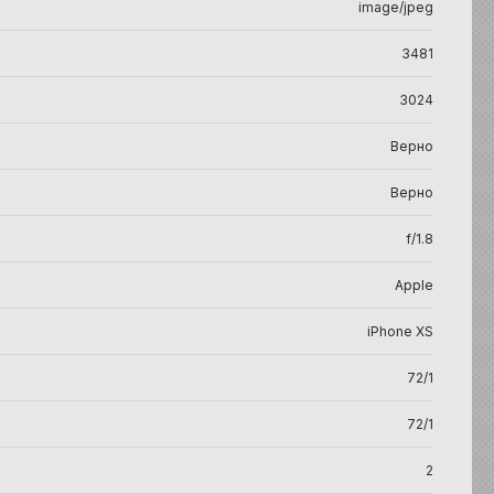
image/jpeg
3481
3024
Верно
Верно
f/1.8
Apple
iPhone XS
72/1
72/1
2